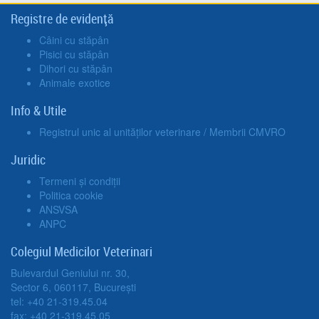
Registre de evidență
Câini cu stăpân
Pisici cu stăpân
Dihori cu stăpân
Animale exotice
Info & Utile
Registrul unic al unităților veterinare / Membrii CMVRO
Juridic
Termeni și condiții
Politica cookie
ANSVSA
ANPC
Colegiul Medicilor Veterinari
Bulevardul Geniului nr. 30,
Sector 6, 060117, București
tel: +40 21-319.45.04
fax: +40 21-319.45.05