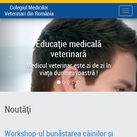
Colegiul Medicilor
Meni
Veterinari din România
Educație medicală
veterinară
Medicul veterinar este zi de zi în
viața dumneavoastră !
Noutăți
Workshop-ul bunăstarea câinilor şi