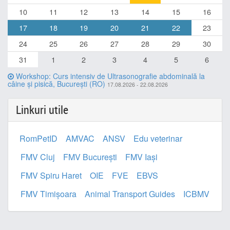
10
11
12
13
14
15
16
17
18
19
20
21
22
23
24
25
26
27
28
29
30
31
1
2
3
4
5
6
Workshop: Curs intensiv de Ultrasonografie abdominală la
câine și pisică, București (RO)
17.08.2026 - 22.08.2026
Linkuri utile
RomPetID
AMVAC
ANSV
Edu veterinar
FMV Cluj
FMV București
FMV Iași
FMV Spiru Haret
OIE
FVE
EBVS
FMV Timișoara
Animal Transport Guides
ICBMV