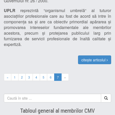
Guvernului nr. 26 / 2000.
UPLR
reprezintă “organismul umbrelă“ al tuturor
asociaţiilor profesionale care au fost de acord să intre în
componenţa sa şi are ca obiectiv primordial apărarea şi
promovarea intereselor fundamentale ale membrilor
acestora, precum şi protejarea publicului larg prin
furnizarea de servicii profesionale de înaltă calitate şi
expertiză.
citește articolul
«
1
2
3
4
5
6
7
»
Tabloul general al membrilor CMV