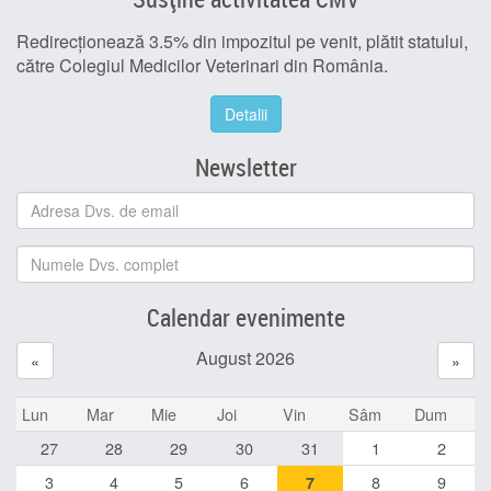
Redirecționează 3.5% din impozitul pe venit, plătit statului,
către Colegiul Medicilor Veterinari din România.
Detalii
Newsletter
Calendar evenimente
August 2026
«
»
Lun
Mar
Mie
Joi
Vin
Sâm
Dum
27
28
29
30
31
1
2
3
4
5
6
8
9
7