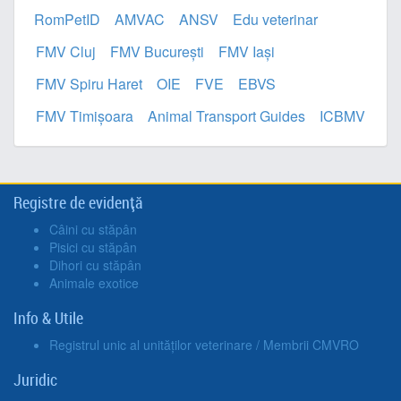
RomPetID
AMVAC
ANSV
Edu veterinar
FMV Cluj
FMV București
FMV Iași
FMV Spiru Haret
OIE
FVE
EBVS
FMV Timișoara
Animal Transport Guides
ICBMV
Registre de evidență
Câini cu stăpân
Pisici cu stăpân
Dihori cu stăpân
Animale exotice
Info & Utile
Registrul unic al unităților veterinare / Membrii CMVRO
Juridic