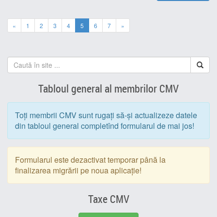
«
1
2
3
4
5
6
7
»
Tabloul general al membrilor CMV
Toți membrii CMV sunt rugați să-și actualizeze datele
din tabloul general completînd formularul de mai jos!
Formularul este dezactivat temporar până la
finalizarea migrării pe noua aplicație!
Taxe CMV