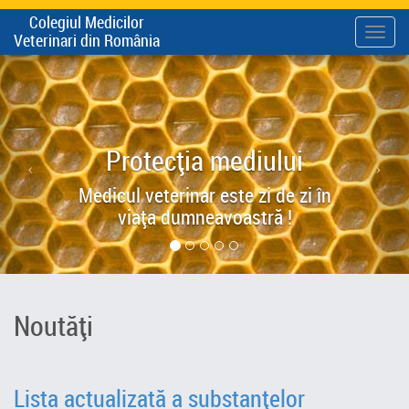
Colegiul Medicilor
Meni
Veterinari din România
Protecția mediului
Medicul veterinar este zi de zi în
viața dumneavoastră !
Noutăți
Lista actualizată a substanțelor