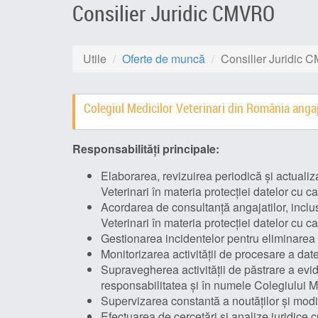
Consilier Juridic CMVRO
Utile
Oferte de muncă
Consilier Juridic
Colegiul Medicilor Veterinari din România ang
Responsabilități principale:
Elaborarea, revizuirea periodică și actualiza
Veterinari în materia protecției datelor cu c
Acordarea de consultanță angajatilor, inclusi
Veterinari în materia protecției datelor cu c
Gestionarea incidentelor pentru eliminarea ri
Monitorizarea activității de procesare a date
Supravegherea activității de păstrare a evid
responsabilitatea și în numele Colegiului Me
Supervizarea constantă a noutăților și modif
Efectuarea de cercetări și analize juridice cu