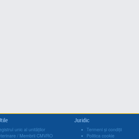
tile
Juridic
gistrul unic al unităților
Termeni și condiții
eterinare / Membrii CMVRO
Politica cookie