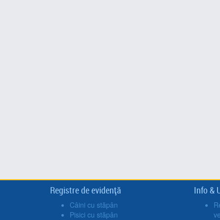
Registre de evidență
Info & U
Câini cu stăpân
Re
Pisici cu stăpân
v