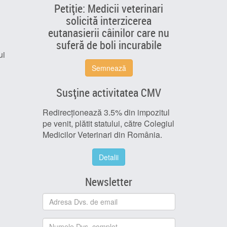
Petiție: Medicii veterinari
solicită interzicerea
eutanasierii câinilor care nu
suferă de boli incurabile
ui
Semnează
Susține activitatea CMV
Redirecționează 3.5% din impozitul
pe venit, plătit statului, către Colegiul
Medicilor Veterinari din România.
Detalii
Newsletter