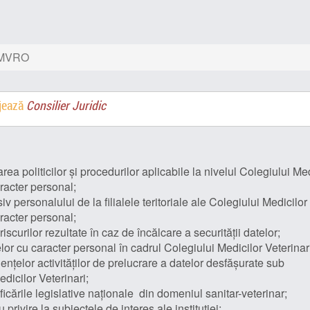
 CMVRO
ajează
Consilier Juridic
rea politicilor și procedurilor aplicabile la nivelul Colegiului Med
aracter personal;
v personalului de la filialele teritoriale ale Colegiului Medicilor
aracter personal;
scurilor rezultate în caz de încălcare a securității datelor;
lor cu caracter personal în cadrul Colegiului Medicilor Veterinar
ențelor activităților de prelucrare a datelor desfășurate sub
dicilor Veterinari;
icările legislative naționale din domeniul sanitar-veterinar;
 privire la subiectele de interes ale instituției;