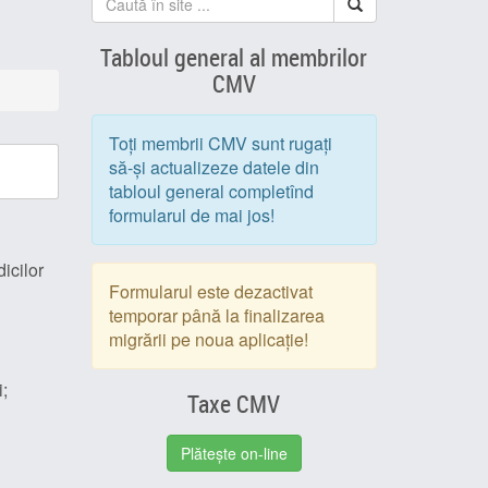
Tabloul general al membrilor
CMV
Toți membrii CMV sunt rugați
să-și actualizeze datele din
tabloul general completînd
formularul de mai jos!
icilor
Formularul este dezactivat
temporar până la finalizarea
migrării pe noua aplicație!
i;
Taxe CMV
Plătește on-line