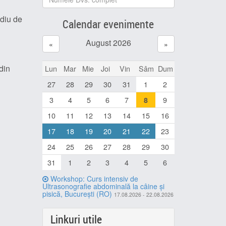
ediu de
Calendar evenimente
August 2026
«
»
din
Lun
Mar
Mie
Joi
Vin
Sâm
Dum
27
28
29
30
31
1
2
3
4
5
6
7
9
8
10
11
12
13
14
15
16
17
18
19
20
21
22
23
24
25
26
27
28
29
30
31
1
2
3
4
5
6
Workshop: Curs intensiv de
Ultrasonografie abdominală la câine și
pisică, București (RO)
17.08.2026 - 22.08.2026
Linkuri utile