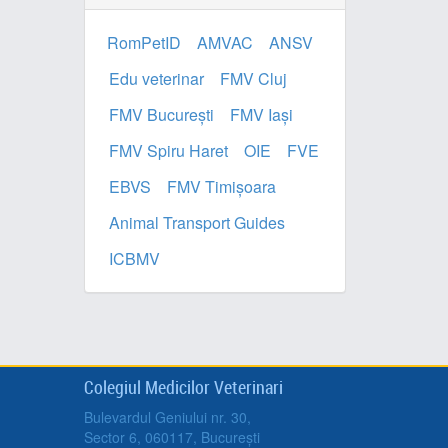
RomPetID
AMVAC
ANSV
Edu veterinar
FMV Cluj
FMV București
FMV Iași
FMV Spiru Haret
OIE
FVE
EBVS
FMV Timișoara
Animal Transport Guides
ICBMV
Colegiul Medicilor Veterinari
Bulevardul Geniului nr. 30,
Sector 6, 060117, București