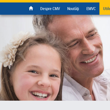
Despre CMV
Noutăți
EMVC
Util