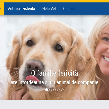
e
Antibiorezistența
Help Vet
Contact
O familie fericită
are întotdeauna și un animal de companie