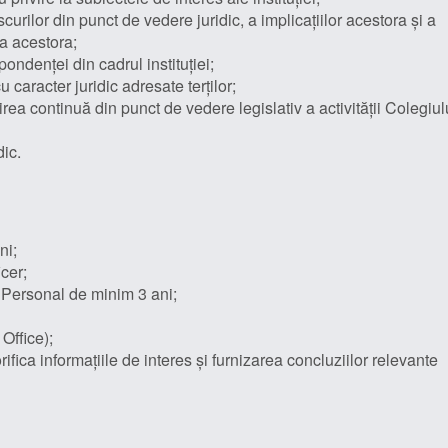
curilor din punct de vedere juridic, a implicațiilor acestora și a
 a acestora;
pondenței din cadrul instituției;
 caracter juridic adresate terților;
a continuă din punct de vedere legislativ a activității Colegiul
dic.
ni;
cer;
 Personal de minim 3 ani;
Office);
ifica informațiile de interes și furnizarea concluziilor relevante