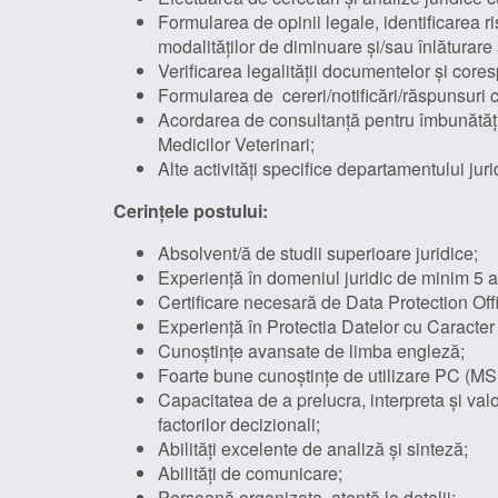
Formularea de opinii legale, identificarea ris
modalităților de diminuare și/sau înlăturare
Verificarea legalității documentelor și cores
Formularea de cereri/notificări/răspunsuri cu
Acordarea de consultanță pentru îmbunătățire
Medicilor Veterinari;
Alte activități specifice departamentului juri
Cerințele postului:
Absolvent/ă de studii superioare juridice;
Experiență în domeniul juridic de minim 5 a
Certificare necesară de Data Protection Offi
Experiență în Protectia Datelor cu Caracter
Cunoștințe avansate de limba engleză;
Foarte bune cunoștințe de utilizare PC (MS 
Capacitatea de a prelucra, interpreta și valor
factorilor decizionali;
Abilități excelente de analiză și sinteză;
Abilități de comunicare;
Persoană organizata, atentă la detalii;