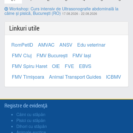
Workshop: Curs intensiv de Ultrasonografie abdominală la
câine și pisică, București (RO)
17.08.2026 - 22.08.2026
Linkuri utile
RomPetID
AMVAC
ANSV
Edu veterinar
FMV Cluj
FMV București
FMV Iași
FMV Spiru Haret
OIE
FVE
EBVS
FMV Timișoara
Animal Transport Guides
ICBMV
Registre de evidență
Câini cu stăpân
Pisici cu stăpân
Dihori cu stăpân
Animale exotice