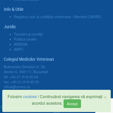
Info & Utile
Registrul unic al unităților veterinare / Membrii CMVRO
Juridic
Termeni și condiții
Politica cookie
ANSVSA
ANPC
Colegiul Medicilor Veterinari
Bulevardul Geniului nr. 30,
Sector 6, 060117, București
tel: +40 21-319.45.04
fax: +40 21-319.45.05
office@cmvro.ro
×
Folosim
cookies
! Continuând navigarea vă exprimați
acordul acestora.
Accept
Copyright ©2014 CMV. Toate drepturile rezervate • Produced in
qdev
labs