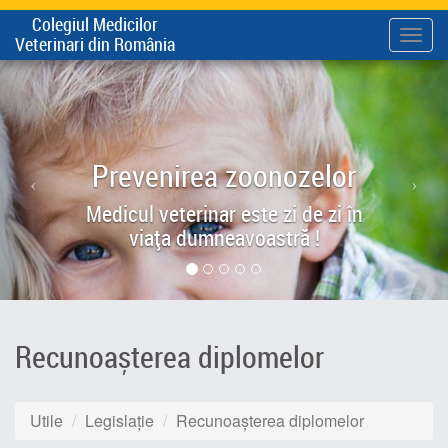
Colegiul Medicilor
Meni
Veterinari din România
Prevenirea zoonozelor
Medicul veterinar este zi de zi în
viața dumneavoastră !
Recunoașterea diplomelor
Utile
Legislație
Recunoașterea diplomelor