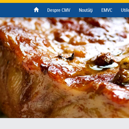
Despre CMV
Noutăți
EMVC
Util
M