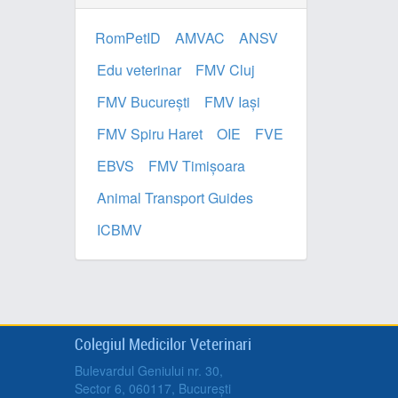
RomPetID
AMVAC
ANSV
Edu veterinar
FMV Cluj
FMV București
FMV Iași
FMV Spiru Haret
OIE
FVE
EBVS
FMV Timișoara
Animal Transport Guides
ICBMV
Colegiul Medicilor Veterinari
Bulevardul Geniului nr. 30,
Sector 6, 060117, București