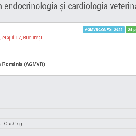
n endocrinologia și cardiologia veterin
AGMVRCONF01-2026
25 p
 etajul 12, București
din România (AGMVR)
ul Cushing