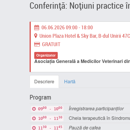
Conferință: Noțiuni practice î
06.06.2026 09:00 - 18:00
Union Plaza Hotel & Sky Bar, B-dul Unirii 47C,
GRATUIT
Organizator
Asociația Generală a Medicilor Veterinari 
Descriere
Hartă
Program
Înregistrarea participanților
00
00
09
- 10
Cheia terapeutică în Sindrom
00
30
10
- 11
Pauză de cafea
30
45
11
- 11