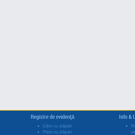
Registre de evidență
Info & U
Câini cu stăpân
Re
Pisici cu stăpân
v