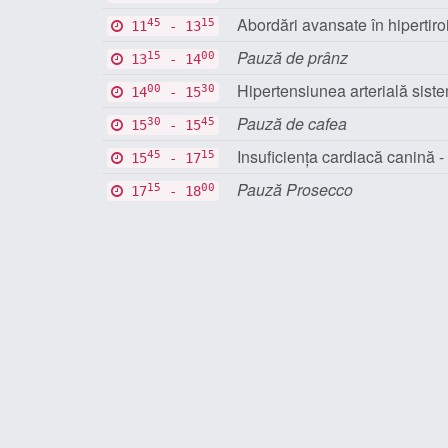
Abordări avansate în hipertiro
45
15
11
- 13
Pauză de prânz
15
00
13
- 14
Hipertensiunea arterială siste
00
30
14
- 15
Pauză de cafea
30
45
15
- 15
Insuficiența cardiacă canină -
45
15
15
- 17
Pauză Prosecco
15
00
17
- 18