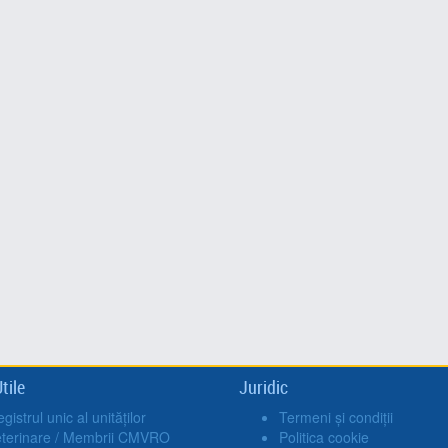
tile
Juridic
gistrul unic al unităților
Termeni și condiții
eterinare / Membrii CMVRO
Politica cookie