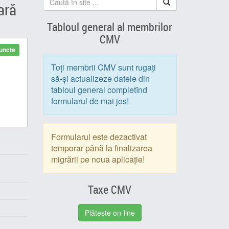
ară
Tabloul general al membrilor
CMV
uncte
Toți membrii CMV sunt rugați
să-și actualizeze datele din
tabloul general completînd
formularul de mai jos!
Formularul este dezactivat
temporar până la finalizarea
migrării pe noua aplicație!
Taxe CMV
Plătește on-line