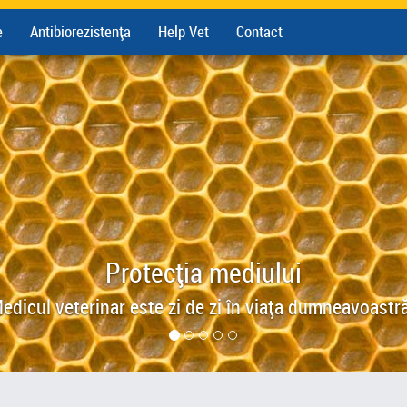
e
Antibiorezistența
Help Vet
Contact
Protecția mediului
edicul veterinar este zi de zi în viața dumneavoastră