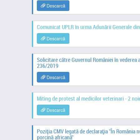
Descarcă
Comunicat UPLR în urma Adunării Generale di
Descarcă
Solicitare către Guvernul României în vederea ad
236/2019
Descarcă
Miting de protest al medicilor veterinari - 2 n
Descarcă
Poziția CMV legată de declarația "În România nu 
porcină africană"