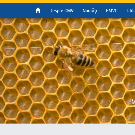
Despre CMV
Noutăți
EMVC
Util
M