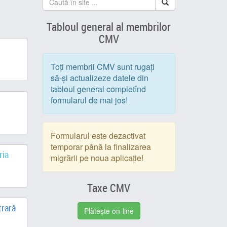
Tabloul general al membrilor
CMV
Toți membrii CMV sunt rugați
să-și actualizeze datele din
tabloul general completînd
formularul de mai jos!
Formularul este dezactivat
temporar până la finalizarea
ria
migrării pe noua aplicație!
Taxe CMV
trară
Plătește on-line