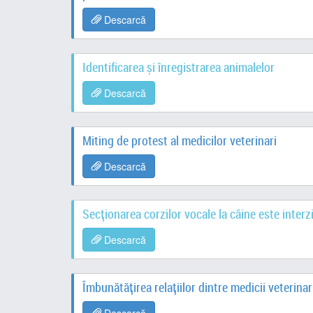
Descarcă
Identificarea și înregistrarea animalelor
Descarcă
Miting de protest al medicilor veterinari
Descarcă
Secționarea corzilor vocale la câine este interz
Descarcă
Îmbunătățirea relațiilor dintre medicii veterinari