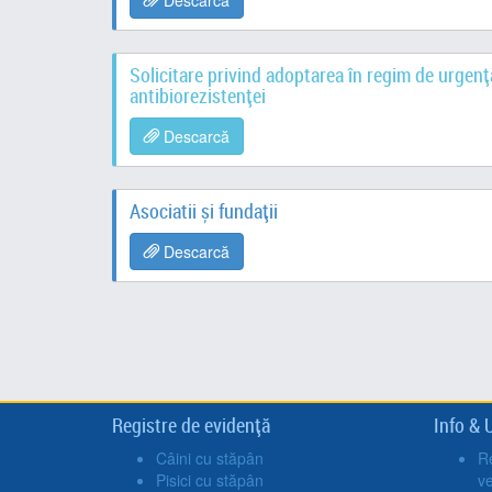
Descarcă
Solicitare privind adoptarea în regim de urgenț
antibiorezistenței
Descarcă
Asociatii și fundații
Descarcă
Registre de evidență
Info & U
Câini cu stăpân
Re
Pisici cu stăpân
v