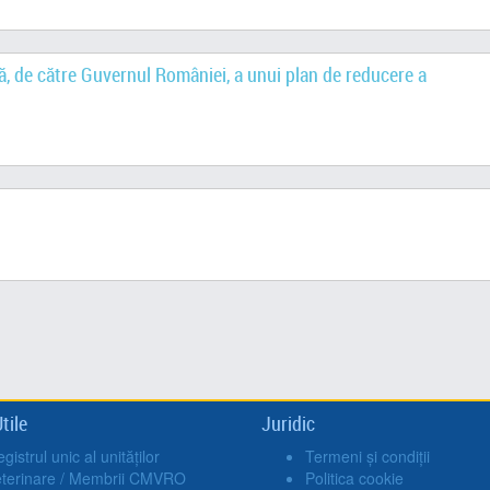
ă, de către Guvernul României, a unui plan de reducere a
tile
Juridic
gistrul unic al unităților
Termeni și condiții
eterinare / Membrii CMVRO
Politica cookie