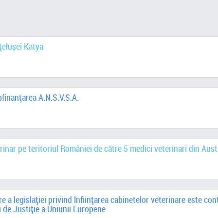
ățelușei Katya
bfinanțarea A.N.S.V.S.A.
rinar pe teritoriul României de către 5 medici veterinari din Aust
e a legislației privind înființarea cabinetelor veterinare este con
i de Justiție a Uniunii Europene