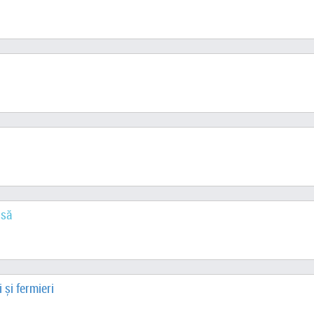
isă
 și fermieri