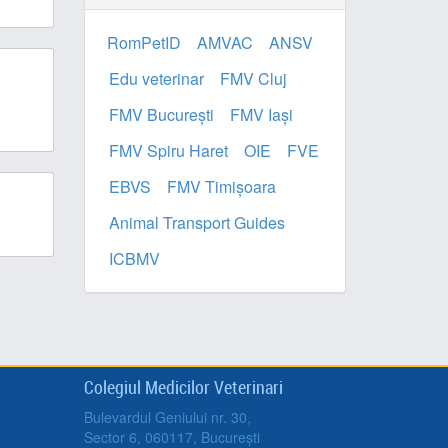
RomPetID
AMVAC
ANSV
Edu veterinar
FMV Cluj
FMV București
FMV Iași
FMV Spiru Haret
OIE
FVE
EBVS
FMV Timișoara
Animal Transport Guides
ICBMV
Colegiul Medicilor Veterinari
Bulevardul Geniului nr. 30,
Sector 6, 060117, București